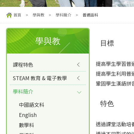
首頁
>
學與教
>
學科簡介
>
普通話科
學與教
目標
提高學生學習普
課程特色
提高學生利用普
STEAM 教育 & 電子教學
鞏固學生漢語拼
學科簡介
特色
中國語文科
English
透過課堂活動培
數學科
透過不同形式的