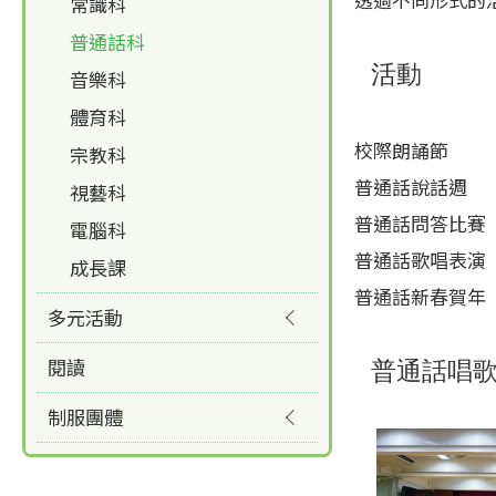
常識科
普通話科
活動
音樂科
體育科
校際朗誦節
宗教科
普通話說話週
視藝科
普通話問答比賽
電腦科
普通話歌唱表演
成長課
普通話新春賀年
多元活動
閱讀
普通話唱
制服團體