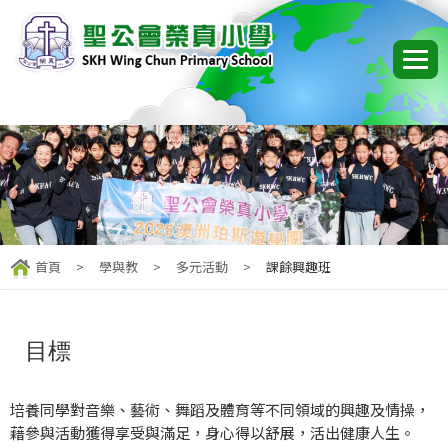
首頁
>
學與教
>
多元活動
>
課餘興趣班
目標
培養同學對音樂、藝術、舞蹈及體育等不同領域的興趣及情操，
藉參與活動獲得享受與滿足，身心得以舒展，活出健康人生。