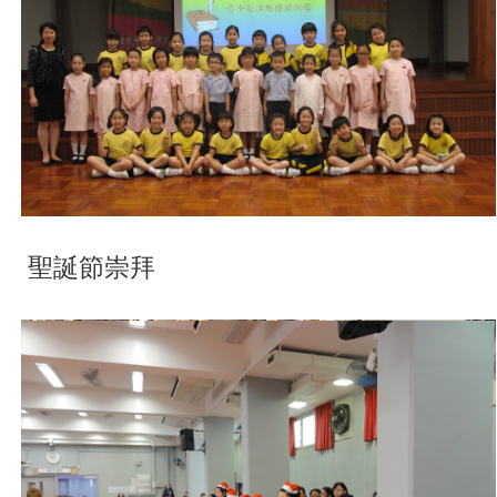
聖誕節崇拜