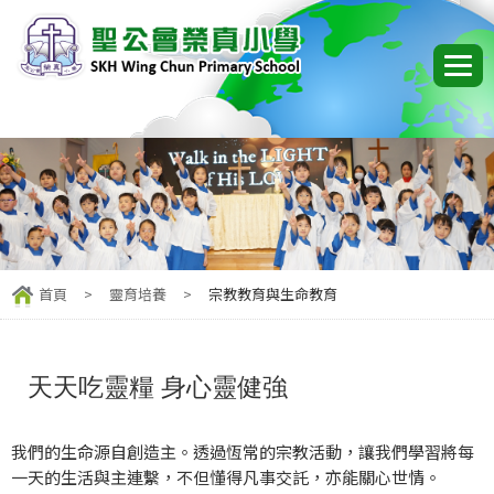
首頁
>
靈育培養
>
宗教教育與生命教育
天天吃靈糧 身心靈健強
我們的生命源自創造主。透過恆常的宗教活動，讓我們學習將每
一天的生活與主連繫，不但懂得凡事交託，亦能關心世情。