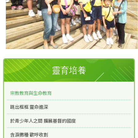
靈育培養
宗教教育與生命教育
跳出框框 靈命進深
於青少年人之間 擴展基督的國度
含淚撒種 歡呼收割