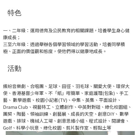
特色
一、二年級：運用德育及公民教育的相關課題，培養學生身心健
康成長；
三至六年級：透過舉辦各個學習領域的學習活動，培養同學積
極、正面的價值觀和態度，使他們得以健康地成長。
活動
繽紛音樂劇、合唱團、足球、田徑、羽毛球、關愛大使、環保大
使、香港基督少年軍、不「紙」咁簡單、家庭護理(包紥)、手工
藝、 數學遊戲、校園小記者(TV)、中集、英集、平面設計、
Drama Club、視藝特工、立體創作、中英對對碰、綠化校園組、
團契、陶藝、領袖訓練、創藝展、成長的天空、創意DIY、 數學
遊戲、排球、機械人工場、創意思維小組、程式設計、閱讀會、
Golf、科學小玩意、綠化校園、剪片製作室、輕黏土等