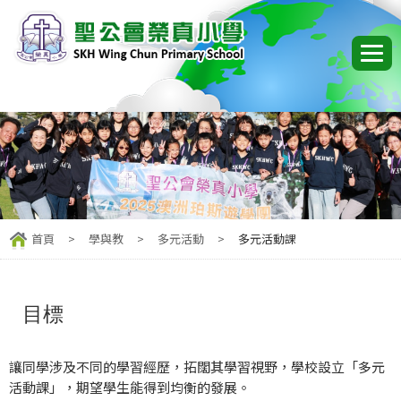
首頁
>
學與教
>
多元活動
>
多元活動課
目標
讓同學涉及不同的學習經歷，拓闊其學習視野，學校設立「多元
活動課」，期望學生能得到均衡的發展。