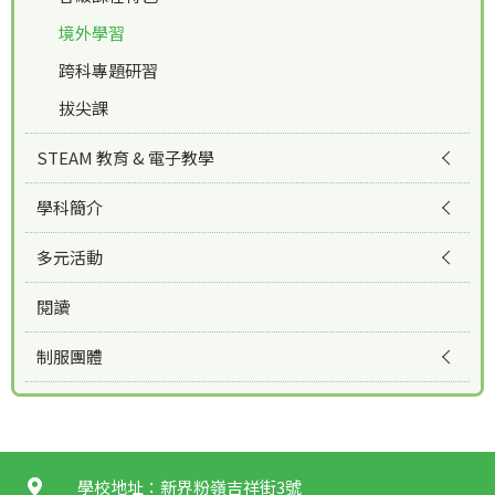
境外學習
跨科專題研習
拔尖課
STEAM 教育 & 電子教學
學科簡介
多元活動
閱讀
制服團體
學校地址：新界粉嶺吉祥街3號