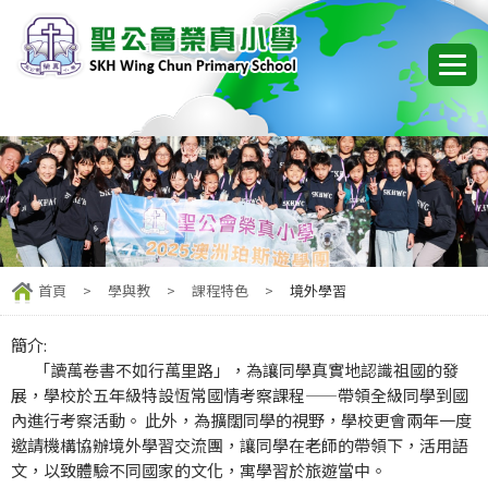
首頁
>
學與教
>
課程特色
>
境外學習
簡介:
「讀萬卷書不如行萬里路」，為讓同學真實地認識祖國的發
展，學校於五年級特設恆常國情考察課程——帶領全級同學到國
內進行考察活動。 此外，為擴闊同學的視野，學校更會兩年一度
邀請機構協辦境外學習交流團，讓同學在老師的帶領下，活用語
文，以致體驗不同國家的文化，寓學習於旅遊當中。