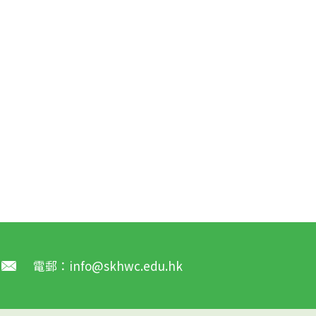
電郵：
info@skhwc.edu.hk