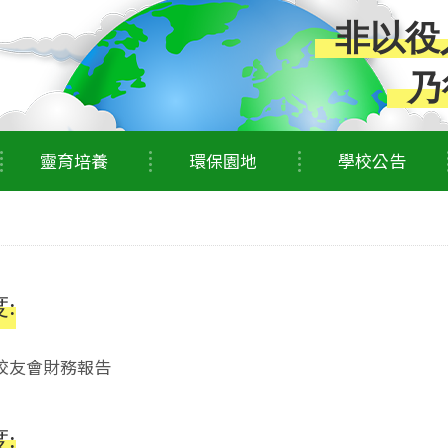
非以役
乃
靈育培養
環保園地
學校公告
度:
度校友會財務報告
度: