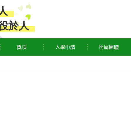
人
役於人
獎項
入學申請
附屬團體