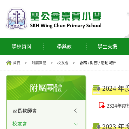
學校資料
學與教
學生支援
首頁
>
附屬團體
>
校友會
>
會務 / 財務 / 活動 報告
附屬團體
2024 年
2324年
家長教師會
校友會
2023 年