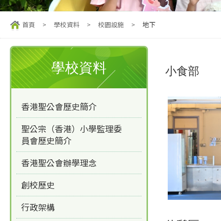
首頁
>
學校資料
>
校園設施
>
地下
學校資料
小食部
香港聖公會歷史簡介
聖公宗（香港）小學監理委
員會歷史簡介
香港聖公會辦學理念
創校歷史
行政架構