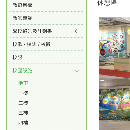
休憩區
教育目標
教師專業
學校報告及計劃書
校歌 / 校訓 / 校徽
校服
校園設施
地下
一樓
二樓
三樓
四樓