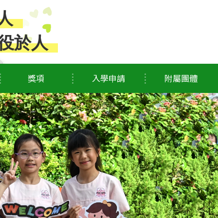
人
役於人
獎項
入學申請
附屬團體