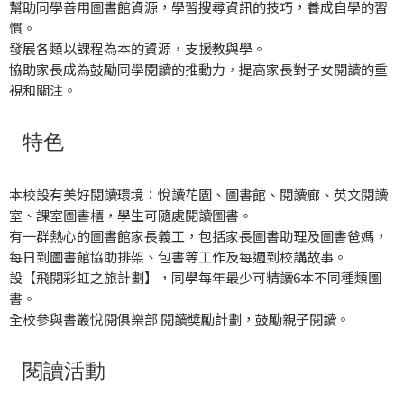
幫助同學善用圖書館資源，學習搜尋資訊的技巧，養成自學的習
慣。
發展各類以課程為本的資源，支援教與學。
協助家長成為鼓勵同學閱讀的推動力，提高家長對子女閱讀的重
視和關注。
特色
本校設有美好閱讀環境：悅讀花園、圖書館、閱讀廊、英文閱讀
室、課室圖書櫃，學生可隨處閱讀圖書。
有一群熱心的圖書館家長義工，包括家長圖書助理及圖書爸媽，
每日到圖書館協助排架、包書等工作及每週到校講故事。
設【飛閱彩虹之旅計劃】，同學每年最少可精讀6本不同種類圖
書。
全校參與書叢悅閱俱樂部 閱讀奬勵計劃，鼓勵親子閱讀。
閱讀活動