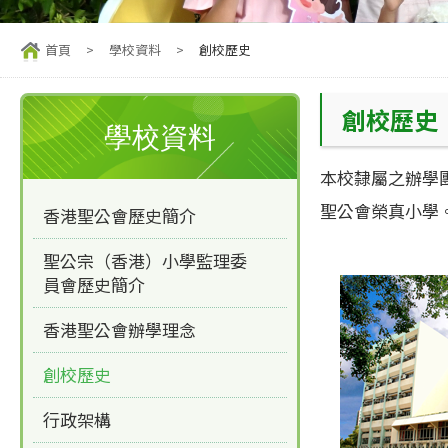
首頁
>
學校資料
>
創校歷史
創校歷史
學校資料
本校隸屬之辦學
聖公會榮真小學
香港聖公會歷史簡介
聖公宗（香港）小學監理委
員會歷史簡介
香港聖公會辦學理念
創校歷史
行政架構