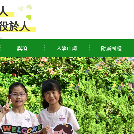
人
役於人
獎項
入學申請
附屬團體