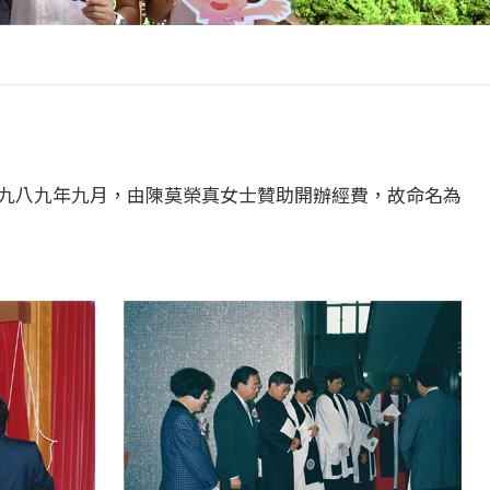
一九八九年九月，由陳莫榮真女士贊助開辦經費，故命名為