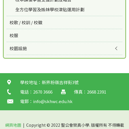
全方位學習及姊妹學校津貼運用計劃
校歌 / 校訓 / 校徽
校服
校園設施
學校地址：新界粉嶺吉祥街3號
電話：2670 3666
傳真：2668 2391
電郵：
info@skhwc.edu.hk
網頁地圖
| Copyright © 2022 聖公會榮真小學. 版權所有 不得轉載