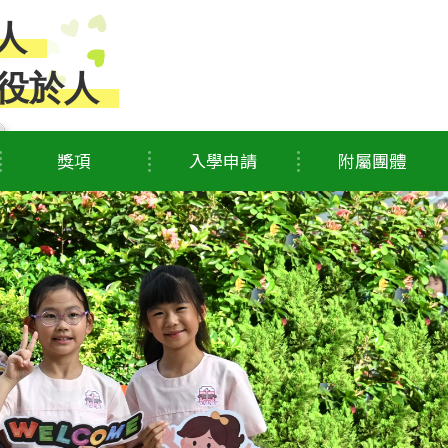
人
役於人
獎項
入學申請
附屬團體