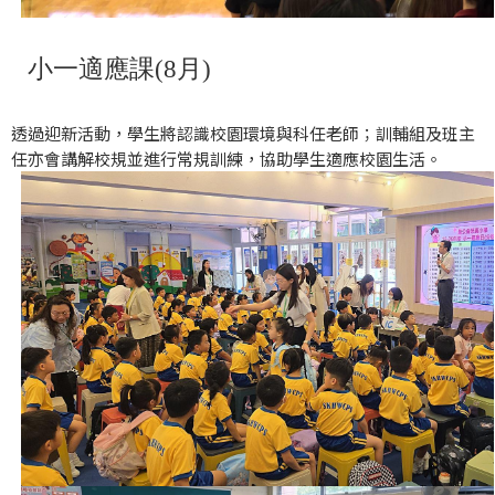
小一適應課(8月)
透過迎新活動，學生將認識校園環境與科任老師；訓輔組及班主
任亦會講解校規並進行常規訓練，協助學生適應校園生活。