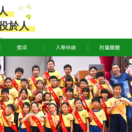
人
役於人
獎項
入學申請
附屬團體