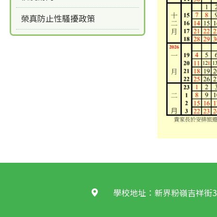
榮真防止性騷擾政策
學校地址：新界粉嶺吉祥街3