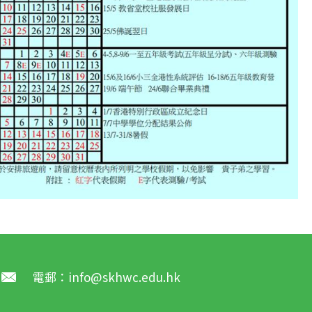
電郵：
info@skhwc.edu.hk