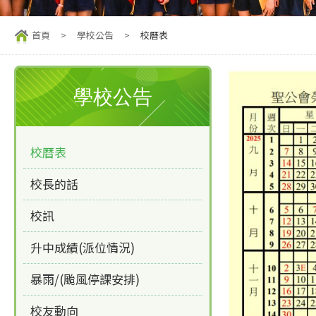
首頁
>
學校公告
>
校曆表
學校公告
校曆表
校長的話
校訊
升中成績(派位情況)
暴雨/(颱風停課安排)
校友動向