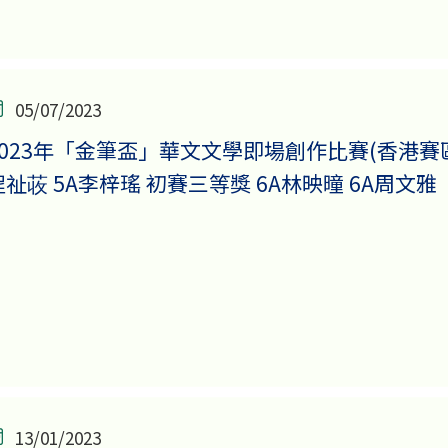
05/07/2023
2023年「金筆盃」華文文學即場創作比賽(香港賽區)
程祉荍 5A李梓瑤 初賽三等獎 6A林映曈 6A周文雅
13/01/2023