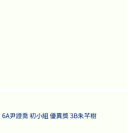
 6A尹證喬 初小組 優異獎 3B朱芊樹