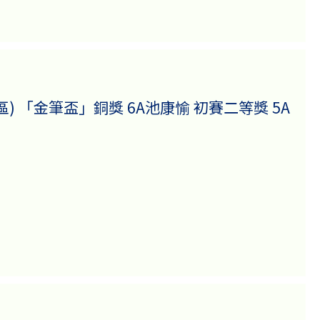
 「金筆盃」銅獎 6A池康愉 初賽二等獎 5A