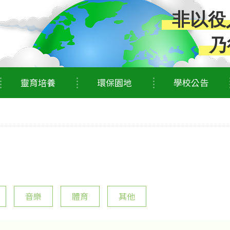
非以役
乃
靈育培養
環保園地
學校公告
音樂
體育
其他