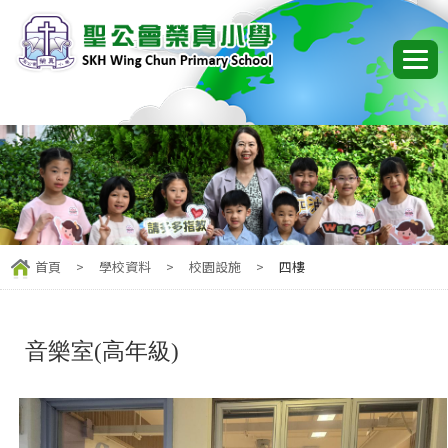
首頁
>
學校資料
>
校園設施
>
四樓
音樂室(高年級)