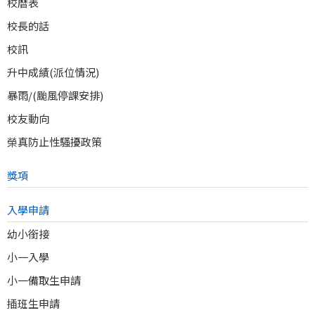
校曆表
校長的話
校訊
升中成績(派位情況)
暴雨/(颱風停課安排)
校友動向
榮真防止性騷擾政策
獎項
入學申請
幼小銜接
小一入學
小一備取生申請
插班生申請