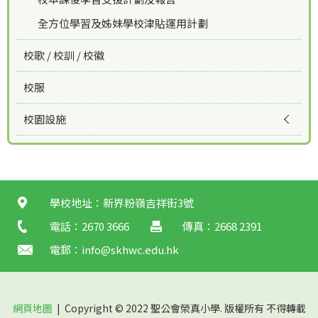
全方位學習及姊妹學校津貼運用計劃
校歌 / 校訓 / 校徽
校服
校園設施
學校地址：新界粉嶺吉祥街3號
電話：2670 3666
傳真：2668 2391
電郵：
info@skhwc.edu.hk
網頁地圖
| Copyright © 2022 聖公會榮真小學. 版權所有 不得轉載