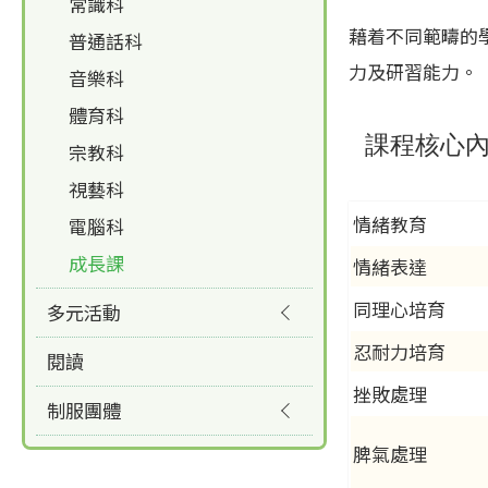
常識科
藉着不同範疇的
普通話科
力及研習能力。
音樂科
體育科
課程核心
宗教科
視藝科
情緒教育
電腦科
成長課
情緒表達
同理心培育
多元活動
忍耐力培育
閱讀
挫敗處理
制服團體
脾氣處理