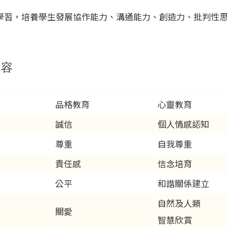
學習，培養學生發展協作能力、溝通能力、創造力、批判性
內容
品格教育
心靈教育
誠信
個人情感認知
尊重
自我尊重
責任感
信念培育
公平
和諧關係建立
自然及人類
關愛
智慧欣賞