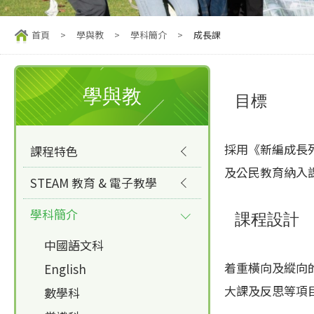
首頁
>
學與教
>
學科簡介
>
成長課
學與教
目標
採用《新編成長
課程特色
及公民教育納入
STEAM 教育 & 電子教學
學科簡介
課程設計
中國語文科
着重橫向及縱向
English
大課及反思等項
數學科