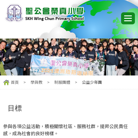
首頁
>
學與教
>
制服團體
>
公益少年團
目標
參與各項公益活動，積極關懷社區、服務社群，提昇公民責任
感，成為社會的良好榜樣。