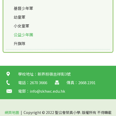
基督少年軍
幼童軍
小女童軍
公益少年團
升旗隊
學校地址：新界粉嶺吉祥街3號
電話：2670 3666
傳真：2668 2391
電郵：
info@skhwc.edu.hk
網頁地圖
| Copyright © 2022 聖公會榮真小學. 版權所有 不得轉載