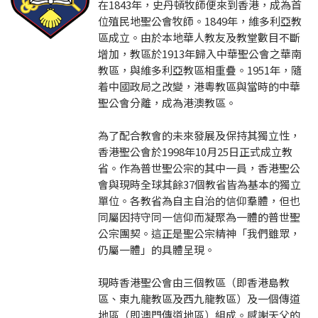
在1843年，史丹頓牧師便來到香港，成為首
位殖民地聖公會牧師。1849年，維多利亞教
區成立。由於本地華人教友及教堂數目不斷
增加，教區於1913年歸入中華聖公會之華南
教區，與維多利亞教區相重疊。1951年，隨
着中國政局之改變，港粵教區與當時的中華
聖公會分離，成為港澳教區。
為了配合教會的未來發展及保持其獨立性，
香港聖公會於1998年10月25日正式成立教
省。作為普世聖公宗的其中一員，香港聖公
會與現時全球其餘37個教省皆為基本的獨立
單位。各教省為自主自治的信仰羣體，但也
同屬因持守同一信仰而凝聚為一體的普世聖
公宗團契。這正是聖公宗精神「我們雖眾，
仍屬一體」的具體呈現。
現時香港聖公會由三個教區（即香港島教
區、東九龍教區及西九龍教區）及一個傳道
地區（即澳門傳道地區）組成。感謝天父的