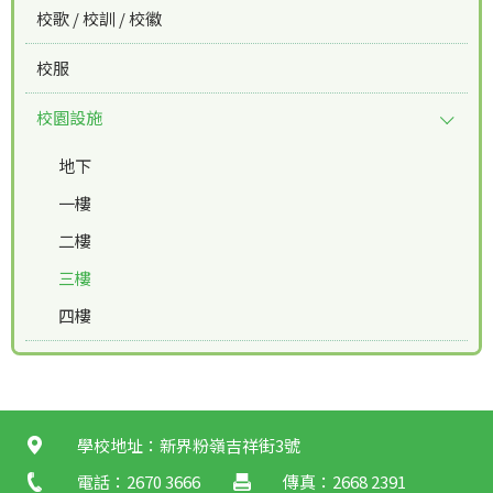
校歌 / 校訓 / 校徽
校服
校園設施
地下
一樓
二樓
三樓
四樓
學校地址：新界粉嶺吉祥街3號
電話：2670 3666
傳真：2668 2391