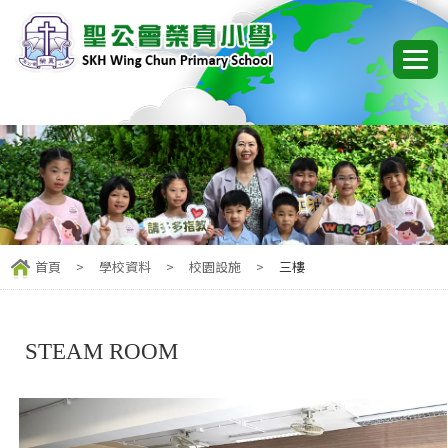
首頁
>
學校資料
>
校園設施
>
三樓
STEAM ROOM