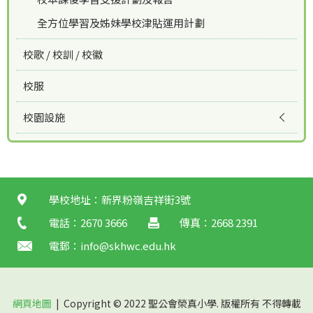
全方位學習及姊妹學校津貼運用計劃
校歌 / 校訓 / 校徽
校服
校園設施
學校地址：新界粉嶺吉祥街3號
電話：2670 3666
傳真：2668 2391
電郵：
info@skhwc.edu.hk
網頁地圖
| Copyright © 2022 聖公會榮真小學. 版權所有 不得轉載