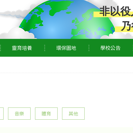
非以役
乃
靈育培養
環保園地
學校公告
音樂
體育
其他