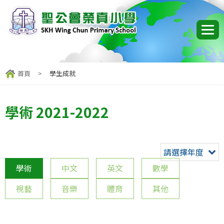
首頁
>
學生成就
學術 2021-2022
請選擇年度
學術
中文
英文
數學
視藝
音樂
體育
其他