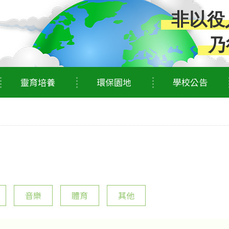
非以役
乃
靈育培養
環保園地
學校公告
音樂
體育
其他