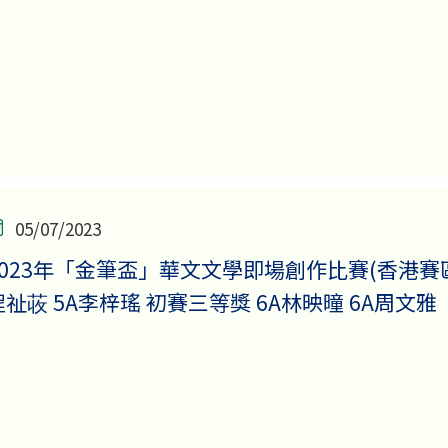
05/07/2023
2023年「金筆盃」華文文學即場創作比賽(香港賽區)
程祉荍 5A李梓瑤 初賽三等獎 6A林映曈 6A周文雅