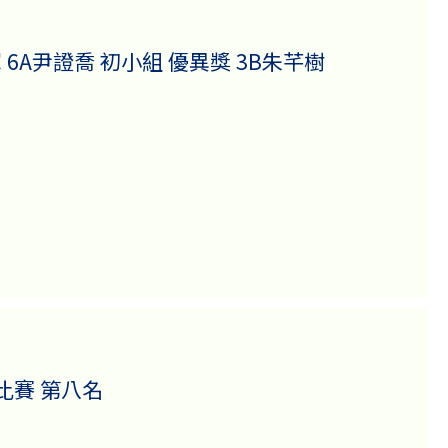
 6A尹證喬 初小組 優異獎 3B朱芊樹
比賽 第八名