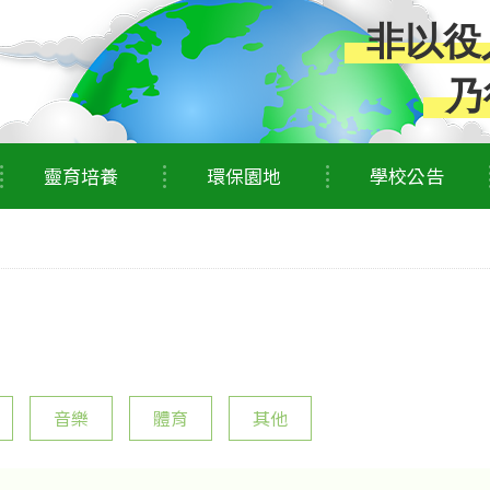
非以役
乃
靈育培養
環保園地
學校公告
音樂
體育
其他