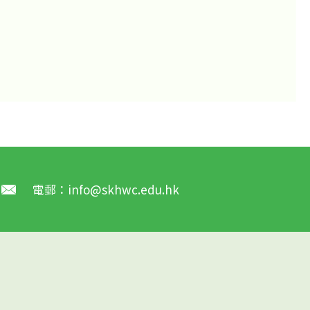
電郵：
info@skhwc.edu.hk