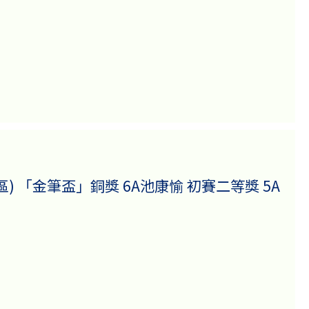
 「金筆盃」銅獎 6A池康愉 初賽二等獎 5A