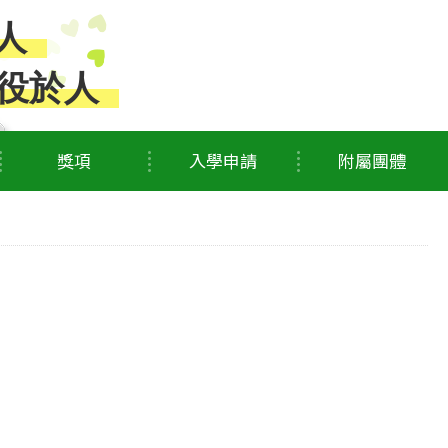
人
役於人
獎項
入學申請
附屬團體