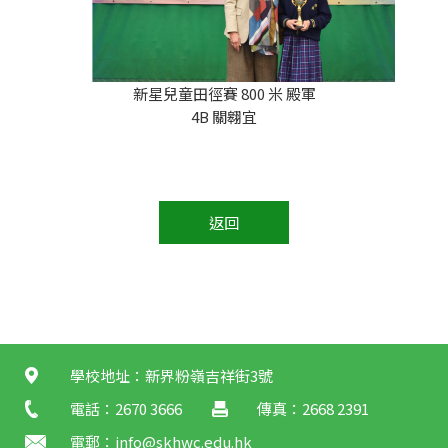
新星兒童田徑賽 800 米 殿軍
4B 關翱宜
返回
學校地址：新界粉嶺吉祥街3號
電話：2670 3666
傳真：2668 2391
電郵：
info@skhwc.edu.hk