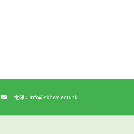
電郵：
info@skhwc.edu.hk