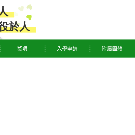
人
役於人
獎項
入學申請
附屬團體