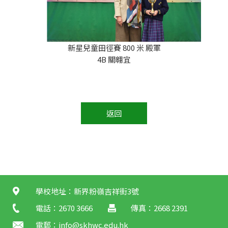
新星兒童田徑賽 800 米 殿軍
4B 關翱宜
返回
學校地址：新界粉嶺吉祥街3號
電話：2670 3666
傳真：2668 2391
電郵：
info@skhwc.edu.hk