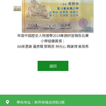
年度中國歷史人物選舉2024專題研習報告比賽
小學組優異獎：
6A侯澧謙 潘彥晴 鄧珮思 林元心 周謙燁 吳筑希
返回
學校地址：新界粉嶺吉祥街3號