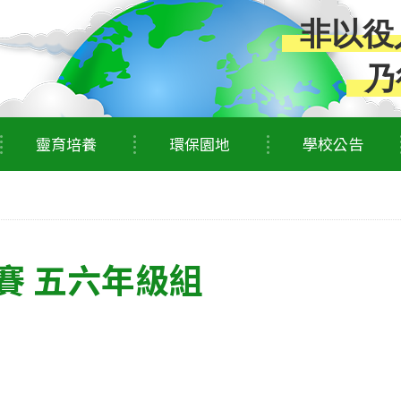
非以役
乃
靈育培養
環保園地
學校公告
賽 五六年級組