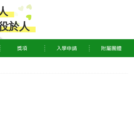
人
役於人
獎項
入學申請
附屬團體