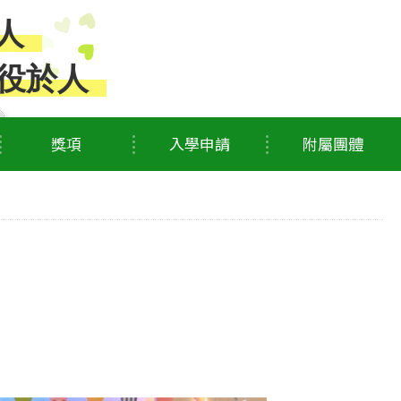
人
役於人
獎項
入學申請
附屬團體