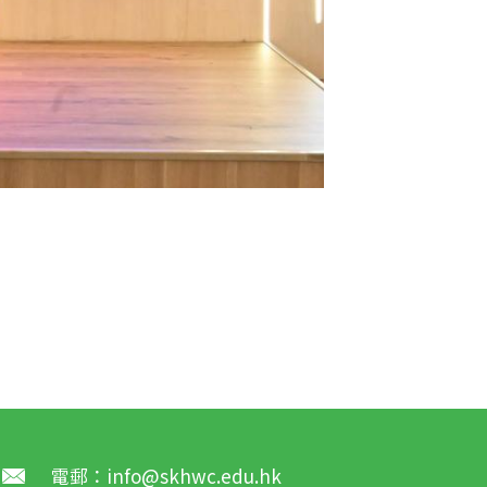
電郵：
info@skhwc.edu.hk